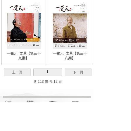
一覺元
文萃【第三十
一覺元
文萃【第三十
九期】
八期】
1
上一頁
下一頁
共 113 條 共 12 頁
公告
關於
課程
法雨
網站更新
弘聖上師
解门
明覺講紀
一覺元
行门
法堂影音
元和妙音
融门
應機說法
上師傳記
解門--弟子規
應機隨語