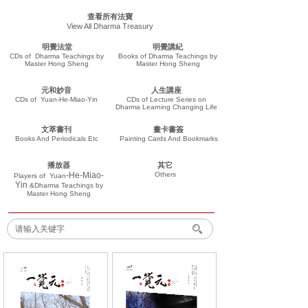
查看所有法寶
View All Dharma Treasury
明覺法堂
明覺講紀
CDs of Dharma Teachings by
Books of Dharma Teachings by
Master Hong Sheng
Master Hong Sheng
元和妙音
人生講座
CDs of Yuan-He-Miao-Yin
CDs of Lecture Series on
Dharma Learning Changing Life
文萃書刊
畫卡書簽
Books And Periodicals Etc
Painting Cards And Bookmarks
播放器
其它
-He-Miao-
Others
Players of
Yuan
Yin
&Dharma Teachings
by
Master Hong Sheng
搜索