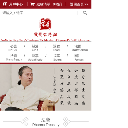
用戶中心
結緣清單
購物車
0
物品
返回首頁 >>
公告
/
關於
/
課程
/
法雨
法寶
/
藝享
/
福享
/
關注
法寶
Dharma Treasury