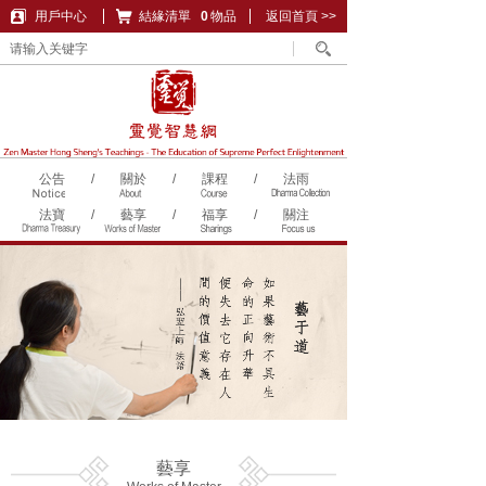
用戶中心
結緣清單
購物車
0
物品
返回首頁 >>
公告
/
關於
/
課程
/
法雨
法寶
/
藝享
/
福享
/
關注
藝享