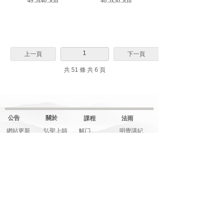
49.5x40.5cm
46.5x36.5cm
1
上一頁
下一頁
共 51 條 共 6 頁
公告
關於
課程
法雨
網站更新
弘聖上師
解门
明覺講紀
一覺元
行门
法堂影音
元和妙音
融门
應機說法
上師傳記
解門--弟子規
應機隨語
大事記
師父文章
元和妙音
多元影音
說法音頻