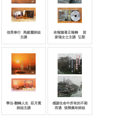
信受奉行
馬建麗師姐
依報隨著正報轉
苗
主講
家瑞女士主講
弘聖
學法-翻轉人生
莊月賓
感謝生命中所有的不期
師姐主講
而遇
張簡佩玲師姐