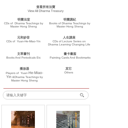
查看所有法寶
View All Dharma Treasury
明覺法堂
明覺講紀
CDs of Dharma Teachings by
Books of Dharma Teachings by
Master Hong Sheng
Master Hong Sheng
元和妙音
人生講座
CDs of Yuan-He-Miao-Yin
CDs of Lecture Series on
Dharma Learning Changing Life
文萃書刊
畫卡書簽
Books And Periodicals Etc
Painting Cards And Bookmarks
播放器
其它
-He-Miao-
Others
Players of
Yuan
Yin
&Dharma Teachings
by
Master Hong Sheng
搜索