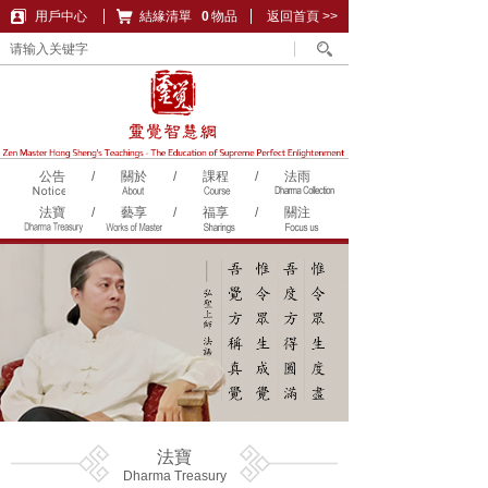
用戶中心
結緣清單
購物車
0
物品
返回首頁 >>
公告
/
關於
/
課程
/
法雨
法寶
/
藝享
/
福享
/
關注
法寶
Dharma Treasury