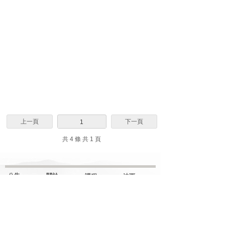
上一頁
下一頁
1
共 4 條 共 1 頁
公告
關於
課程
法雨
網站更新
弘聖上師
解门
明覺講紀
一覺元
行门
法堂影音
元和妙音
融门
應機說法
上師傳記
解門--弟子規
應機隨語