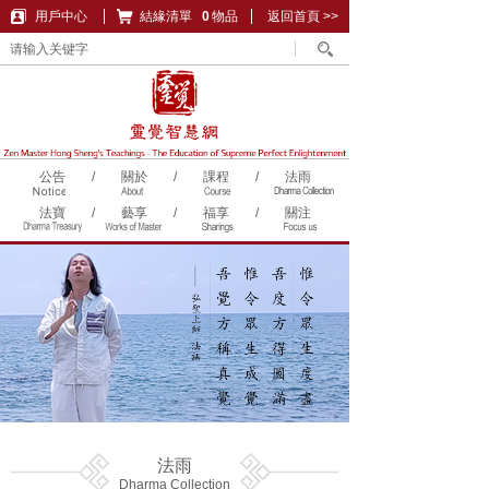
用戶中心
結緣清單
購物車
0
物品
返回首頁 >>
公告
/
關於
/
課程
/
法雨
法寶
/
藝享
/
福享
/
關注
法雨
Dharma Collection