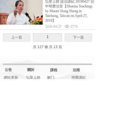
弘聖上師 說法講紀 20190427 台
中明覺法堂【Dharma Teachings
by Master Hong Sheng in
Taichung, Taiwan on April 27,
2019】
2020-04-27
2774
1
上一頁
下一頁
共 127 條 共 13 頁
公告
關於
課程
法雨
網站更新
弘聖上師
解门
明覺講紀
一覺元
行门
法堂影音
元和妙音
融门
應機說法
上師傳記
解門--弟子規
應機隨語
大事記
師父文章
元和妙音
多元影音
說法音頻