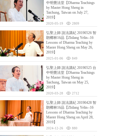
中明覺法堂【Dharma Teachings
by Master Hong Sheng in
Taichung, Taiwan on July 27,
2019】
2020-05-19
2809
弘聖上師 說法講紀 20190526 智
朗椰林16品【Zhilang Yelin--16
Lessons of Dharma Teaching by
Master Hong Sheng on May 26,
2019】
2025-01-06
849
弘聖上師 說法講紀 20190525 台
中明覺法堂【Dharma Teachings
by Master Hong Sheng in
Taichung, Taiwan on May 25,
2019】
2020-03-28
2712
弘聖上師 說法講紀 20190428 智
朗椰林16品【Zhilang Yelin--16
Lessons of Dharma Teaching by
Master Hong Sheng on April 28,
2019】
2024-12-26
880