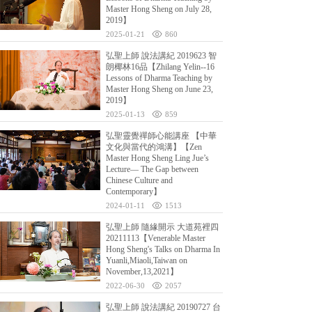
Master Hong Sheng on July 28,
2019】
2025-01-21
860
弘聖上師 說法講紀 2019623 智
朗椰林16品【Zhilang Yelin--16
Lessons of Dharma Teaching by
Master Hong Sheng on June 23,
2019】
2025-01-13
859
弘聖靈覺禪師心能講座 【中華
文化與當代的鴻溝】【Zen
Master Hong Sheng Ling Jue’s
Lecture— The Gap between
Chinese Culture and
Contemporary】
2024-01-11
1513
弘聖上師 隨緣開示 大道苑裡四
20211113【Venerable Master
Hong Sheng's Talks on Dharma In
Yuanli,Miaoli,Taiwan on
November,13,2021】
2022-06-30
2057
弘聖上師 說法講紀 20190727 台