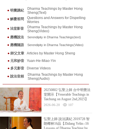
Dharma Teachings by Master Hong
●
明覺講紀
Sheng(Text)
Questions and Answers for Dispelling
●
解憂答問
Worries
Dharma Teachings by Master Hong
●
法堂影音
Sheng(Video)
●
應機說法
Serendipity in Dharma Teaching
s(text)
●
應機隨
語
Serendipity in Dharma Teaching
s(Video)
●
師父文章
Articles by Master Hong Sheng
●
元和妙音
Yuan-He-Miao-Yin
●
多元影音
Diverse Videos
Dharma Teachings by Master Hong
●
說法音頻
Sheng(Audio)
20250802 弘聖上師 台中明覺法
堂開示【Venerable Teachings in
Taichung on August 2nd,2025】
2026-06-20
107
弘聖上師 說法講紀 2019728 智
朗椰林16品【Zhilang Yelin--16
Lessons of Dharma Teaching by