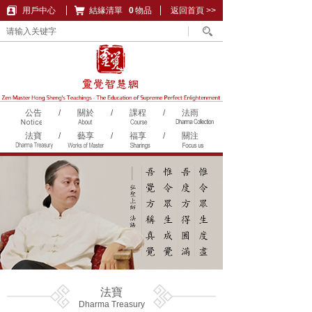
用戶中心
結緣清單
購物車
0
物品
返回首頁 >>
公告
/
關於
/
課程
/
法雨
法寶
/
藝享
/
福享
/
關注
法寶
Dharma Treasury