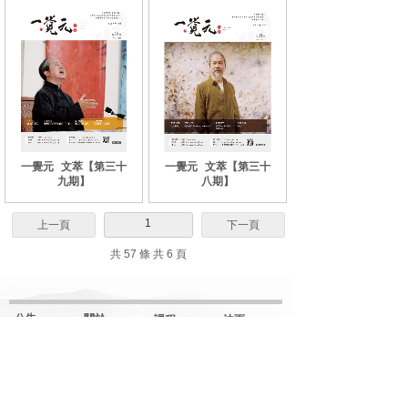
一覺元
文萃【第三十
一覺元
文萃【第三十
九期】
八期】
1
上一頁
下一頁
共 57 條 共 6 頁
公告
關於
課程
法雨
網站更新
弘聖上師
解门
明覺講紀
一覺元
行门
法堂影音
元和妙音
融门
應機說法
上師傳記
解門--弟子規
應機隨語