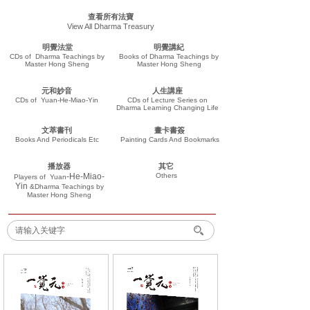
查看所有法寶
View All Dharma Treasury
明覺法堂
明覺講紀
CDs of Dharma Teachings by
Books of Dharma Teachings by
Master Hong Sheng
Master Hong Sheng
元和妙音
人生講座
CDs of Yuan-He-Miao-Yin
CDs of Lecture Series on
Dharma Learning Changing Life
文萃書刊
畫卡書簽
Books And Periodicals Etc
Painting Cards And Bookmarks
播放器
其它
-He-Miao-
Others
Players of
Yuan
Yin
&Dharma Teachings
by
Master Hong Sheng
搜索