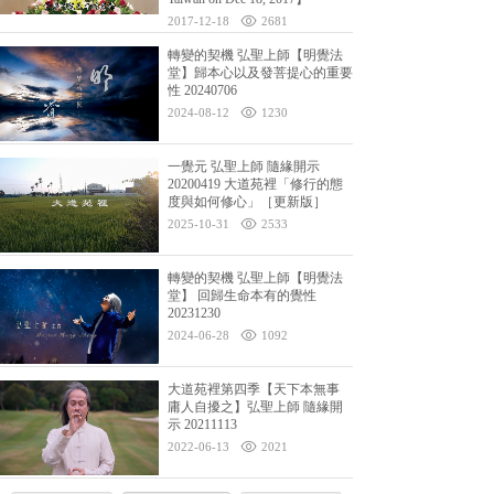
2017-12-18
2681
轉變的契機 弘聖上師【明覺法
堂】歸本心以及發菩提心的重要
性 20240706
2024-08-12
1230
一覺元 弘聖上師 隨緣開示
20200419 大道苑裡「修行的態
度與如何修心」［更新版］
2025-10-31
2533
轉變的契機 弘聖上師【明覺法
堂】 回歸生命本有的覺性
20231230
2024-06-28
1092
大道苑裡第四季【天下本無事
庸人自擾之】弘聖上師 隨緣開
示 20211113
2022-06-13
2021