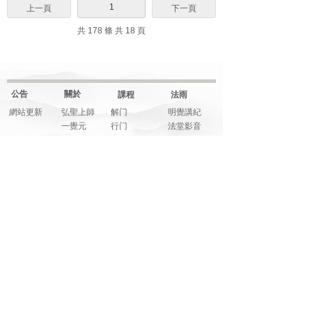
1
上一頁
下一頁
共 178 條 共 18 頁
公告
關於
課程
法雨
網站更新
弘聖上師
解门
明覺講紀
一覺元
行门
法堂影音
元和妙音
融门
應機說法
上師傳記
解門--弟子規
應機隨語
大事記
師父文章
元和妙音
多元影音
說法音頻
法寶
藝享
福享
關注
明覺法堂
畫藝
信而有徴
網絡平臺
明覺講紀
音樂
系列講座
元和妙音
筆墨
綜合影音
人生講座
詩文
活動花絮