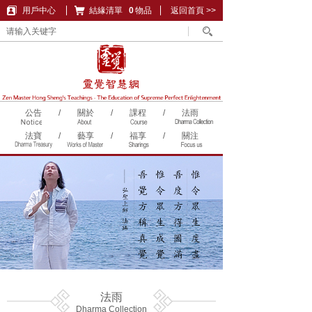
用戶中心
結緣清單
購物車
0
物品
返回首頁 >>
公告
/
關於
/
課程
/
法雨
法寶
/
藝享
/
福享
/
關注
法雨
Dharma Collection