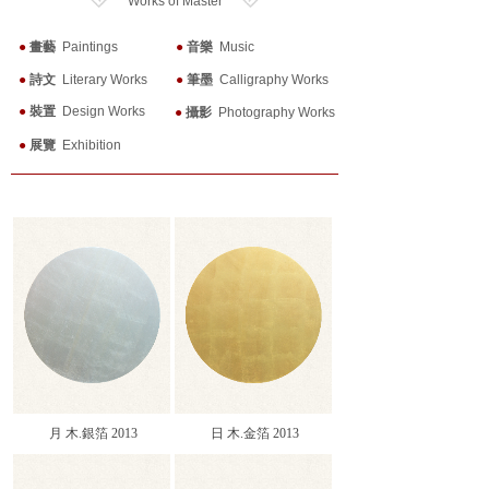
Works of Master
●
畫藝
Paintings
●
音樂
Music
●
詩文
Literary Works
●
筆墨
Calligraphy Works
●
裝置
Design Works
●
攝影
Photography Works
●
展覽
Exhibition
月 木.銀箔 2013
日 木.金箔 2013