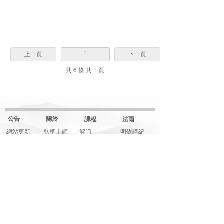
1
上一頁
下一頁
共 6 條 共 1 頁
公告
關於
課程
法雨
網站更新
弘聖上師
解门
明覺講紀
一覺元
行门
法堂影音
元和妙音
融门
應機說法
上師傳記
解門--弟子規
應機隨語
大事記
師父文章
元和妙音
多元影音
說法音頻