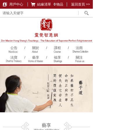
用戶中心
結緣清單
購物車
0
物品
返回首頁 >>
公告
/
關於
/
課程
/
法雨
法寶
/
藝享
/
福享
/
關注
藝享