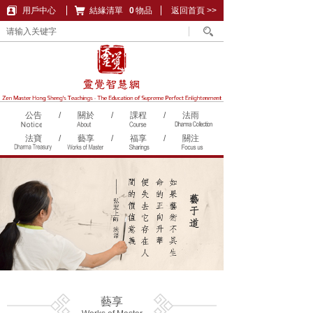
用戶中心
結緣清單
購物車
0
物品
返回首頁 >>
公告
/
關於
/
課程
/
法雨
法寶
/
藝享
/
福享
/
關注
藝享