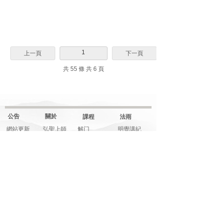
1
上一頁
下一頁
共 55 條 共 6 頁
公告
關於
課程
法雨
網站更新
弘聖上師
解门
明覺講紀
一覺元
行门
法堂影音
元和妙音
融门
應機說法
上師傳記
解門--弟子規
應機隨語
大事記
師父文章
元和妙音
多元影音
說法音頻