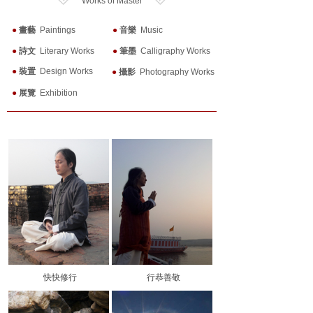
Works of Master
●
畫藝
Paintings
●
音樂
Music
●
詩文
Literary Works
●
筆墨
Calligraphy Works
●
裝置
Design Works
●
攝影
Photography Works
●
展覽
Exhibition
快快修行
行恭善敬