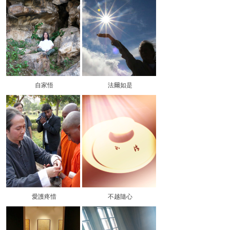
自家悟
法爾如是
愛護疼惜
不越隨心