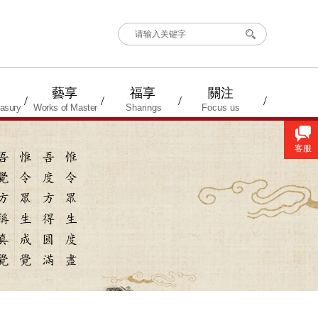
搜索
藝享
福享
關注
/
/
/
/
asury
Works of Master
Sharings
Focus us
客服