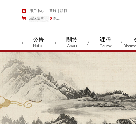
用戶中心：
登錄
|
註冊
結緣清單：
購物車
0
物品
公告
關於
課程
/
/
/
/
Notice
About
Course
Dharma 