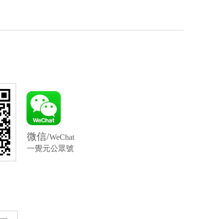
微信/
WeChat
一覺元
公眾號