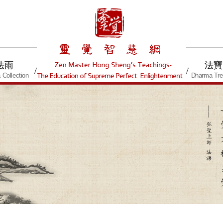
法雨
法寶
/
/
Collection
Dharma Tre