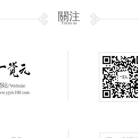
關注
Focus us
網站/
Website
w.yjylc100.com