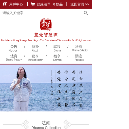
用戶中心
結緣清單
購物車
0
物品
返回首頁 >>
公告
/
關於
/
課程
/
法雨
法寶
/
藝享
/
福享
/
關注
法雨
Dharma Collection