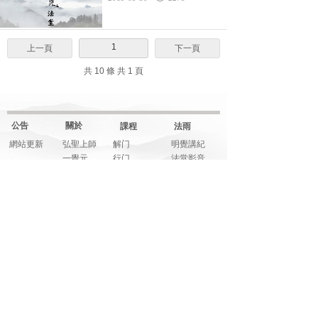
1
上一頁
下一頁
共 10 條 共 1 頁
公告
關於
課程
法雨
網站更新
弘聖上師
解门
明覺講紀
一覺元
行门
法堂影音
元和妙音
融门
應機說法
上師傳記
解門--弟子規
應機隨語
大事記
師父文章
元和妙音
多元影音
說法音頻
法寶
藝享
福享
關注
明覺法堂
畫藝
信而有徴
網絡平臺
明覺講紀
音樂
系列講座