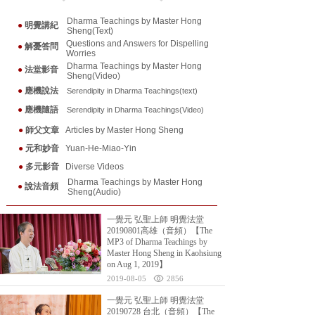
Dharma Teachings by Master Hong
●
明覺講紀
Sheng(Text)
Questions and Answers for Dispelling
●
解憂答問
Worries
Dharma Teachings by Master Hong
●
法堂影音
Sheng(Video)
●
應機說法
Serendipity in Dharma Teaching
s(text)
●
應機隨
語
Serendipity in Dharma Teaching
s(Video)
●
師父文章
Articles by Master Hong Sheng
●
元和妙音
Yuan-He-Miao-Yin
●
多元影音
Diverse Videos
Dharma Teachings by Master Hong
●
說法音頻
Sheng(Audio)
一覺元 弘聖上師 明覺法堂
20190801高雄（音頻）【The
MP3 of Dharma Teachings by
Master Hong Sheng in Kaohsiung
on Aug 1, 2019】
2019-08-05
2856
一覺元 弘聖上師 明覺法堂
20190728 台北（音頻）【The