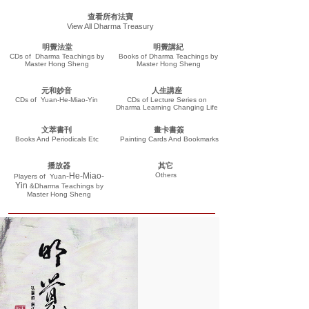
查看所有法寶
View All Dharma Treasury
明覺法堂
明覺講紀
CDs of Dharma Teachings by
Books of Dharma Teachings by
Master Hong Sheng
Master Hong Sheng
元和妙音
人生講座
CDs of Yuan-He-Miao-Yin
CDs of Lecture Series on
Dharma Learning Changing Life
文萃書刊
畫卡書簽
Books And Periodicals Etc
Painting Cards And Bookmarks
播放器
其它
-He-Miao-
Others
Players of
Yuan
Yin
&Dharma Teachings
by
Master Hong Sheng