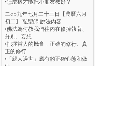
•怎麼樣才能把小朋友教好？
二○○九年七月二十三日【農曆六月
初二】 弘聖師 說法內容
•佛法為何教我們往內在修掉執著、
分別、妄想
•把握當人的機會，正確的修行、真
正的修行
•「親人過世」應有的正確心態和做
法
二○○九年八月六日【農曆六月十
六】 弘聖師 說法內容
•成佛和「學」沒有關係，和「放
下」有關
•元和妙音為何殊勝
•何謂「佛」？ 為什麼要學佛
上一個：
無