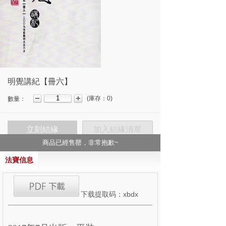
明覺講紀【冊六】
(
庫存：
0
)
數量：
立刻結緣
加入結緣清單
商品已經售罄，非常抱歉~
法寶信息
下载提取码：
xbdx