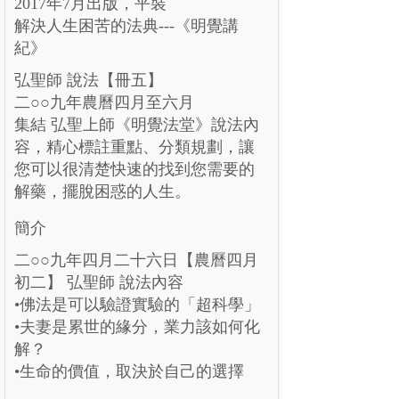
2017年7月出版，平裝
解決人生困苦的法典---《明覺講
紀》
弘聖師 說法【冊五】
二
○○
九年農曆四月至六月
集結 弘聖上師《明覺法堂》說法內
容，精心標註重點、分類規劃，讓
您可以很清楚快速的找到您需要的
解藥，擺脫困惑的人生。
簡介
二
○○
九年四月二十六日【農曆四月
初二】 弘聖師 說法內容
•佛法是可以驗證實驗的「超科學」
•夫妻是累世的緣分，業力該如何化
解？
•生命的價值，取決於自己的選擇