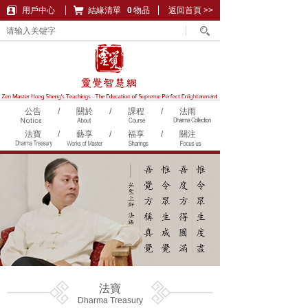
用戶中心
結緣清單
購物車
0
物品
返回首頁 >>
公告
/
關於
/
課程
/
法雨
法寶
/
藝享
/
福享
/
關注
法寶
Dharma Treasury