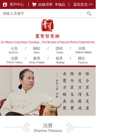
用戶中心
結緣清單
購物車
0
物品
返回首頁 >>
公告
/
關於
/
課程
/
法雨
法寶
/
藝享
/
福享
/
關注
法寶
Dharma Treasury