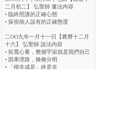
二月初二】 弘聖師 書法內容
• 臨終照護的正確心態
• 探視病人該有的正確態度
二OO九年一月十一日【農曆十二月
十六】 弘聖師 說法內容
• 拓寬心量，整個宇宙就是我們自己
• 因果理路，條條分明
• 「積非成是」終是非
上一個：
明覺講紀【冊五】
下一個：
明覺講紀【冊三】
公告
關於
課程
法雨
網站更新
弘聖上師
解门
明覺講紀
一覺元
行门
法堂影音
元和妙音
融门
應機說法
上師傳記
解門--弟子規
應機隨語