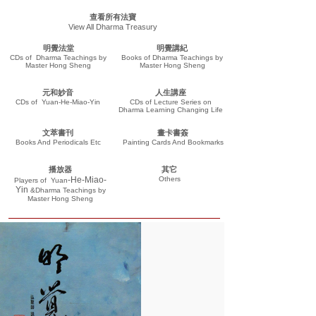
查看所有法寶
View All Dharma Treasury
明覺法堂
明覺講紀
CDs of Dharma Teachings by
Books of Dharma Teachings by
Master Hong Sheng
Master Hong Sheng
元和妙音
人生講座
CDs of Yuan-He-Miao-Yin
CDs of Lecture Series on
Dharma Learning Changing Life
文萃書刊
畫卡書簽
Books And Periodicals Etc
Painting Cards And Bookmarks
播放器
其它
-He-Miao-
Others
Players of
Yuan
Yin
&Dharma Teachings
by
Master Hong Sheng