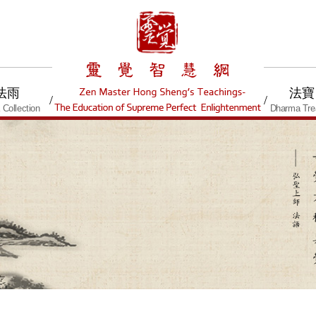
法雨
法寶
/
/
Collection
Dharma Tre