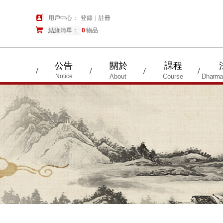
用戶中心：
登錄
|
註冊
結緣清單：
購物車
0
物品
公告
關於
課程
/
/
/
/
Notice
About
Course
Dharma 