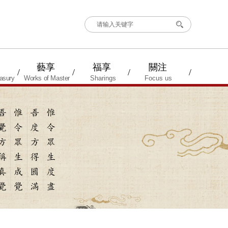
搜索
藝享
福享
關注
/
/
/
/
asury
Works of Master
Sharings
Focus us