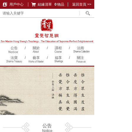
用戶中心
結緣清單
購物車
0
物品
返回首頁 >>
公告
/
關於
/
課程
/
法雨
法寶
/
藝享
/
福享
/
關注
公告
Notice