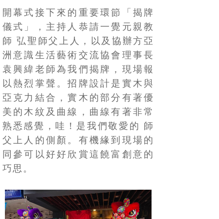
開幕式接下來的重要環節「揭牌
儀式」，主持人恭請一覺元親教
師
弘聖師父上人，以及協辦方亞
洲意識生活藝術交流協會理事長
袁興緯老師為我們揭牌，現場報
以熱烈掌聲。招牌設計是實木與
亞克力結合，實木的部分有著優
美的木紋及曲線，曲線有著非常
熟悉感覺，哇！是我們敬愛的
師
父上人的側顏。有機緣到現場的
同參可以好好欣賞這饒富創意的
巧思。