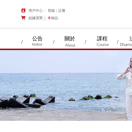
用戶中心：
登錄
|
註冊
結緣清單：
購物車
0
物品
公告
關於
課程
/
/
/
/
Notice
Course
Dharma
About