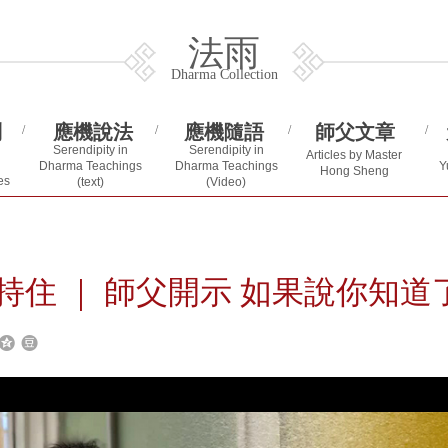
法雨
Dharma Collection
問
應機說法
應機隨語
師父文章
/
/
/
/
Serendipity in
Serendipity in
Articles by Master
Y
Dharma Teachings
Dharma Teachings
Hong Sheng
es
(text)
(Video)
持住 ｜ 師父開示 如果說你知