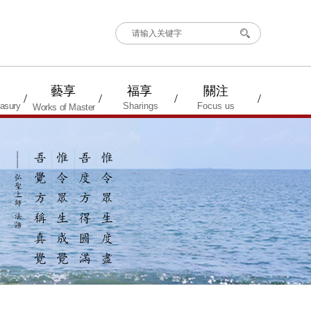
搜索
藝享
福享
關注
/
/
/
/
asury
Sharings
Focus us
Works of Master