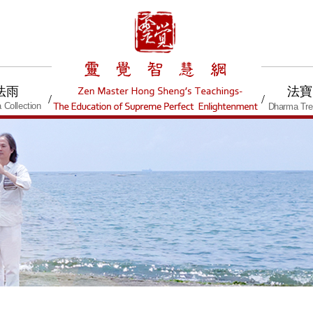
法雨
法寶
/
/
 Collection
Dharma Tre